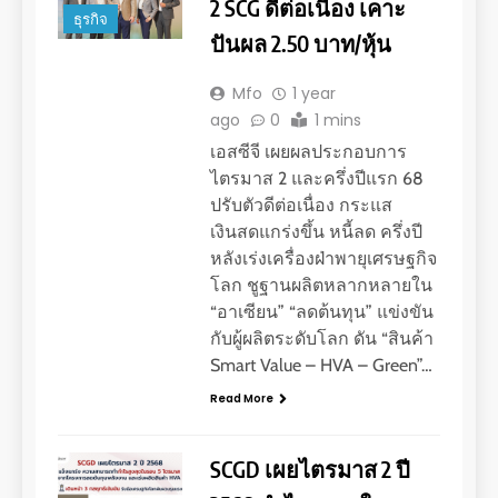
2 SCG ดีต่อเนื่อง เคาะ
ธุรกิจ
ปันผล 2.50 บาท/หุ้น
Mfo
1 year
ago
0
1 mins
เอสซีจี เผยผลประกอบการ
ไตรมาส 2 และครึ่งปีแรก 68
ปรับตัวดีต่อเนื่อง กระแส
เงินสดแกร่งขึ้น หนี้ลด ครึ่งปี
หลังเร่งเครื่องฝ่าพายุเศรษฐกิจ
โลก ชูฐานผลิตหลากหลายใน
“อาเซียน” “ลดต้นทุน” แข่งขัน
กับผู้ผลิตระดับโลก ดัน “สินค้า
Smart Value – HVA – Green”…
Read More
SCGD เผยไตรมาส 2 ปี