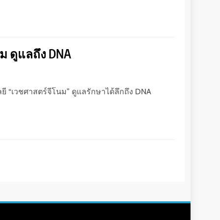
นม ดูแลถึง DNA
ยี “เวชศาสตร์จีโนม” ดูแลรักษาได้ลึกถึง DNA