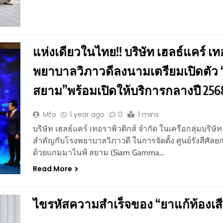
แห่งเดียวในไทย!! บริษัท เฮลธ์แคร์ เท
พยาบาลวิภาวดีลงนามเตรียมเปิดตัว 
สยาม”พร้อมเปิดให้บริการกลางปี 256
Mfo
1 year ago
0
1 mins
บริษัท เฮลธ์แคร์ เทอราพิวติกส์ จำกัด ในเครือกลุ่มบริษั
สำคัญกับโรงพยาบาลวิภาวดี ในการจัดตั้ง ศูนย์รังสีศัล
ด้วยแกมมาไนฟ์ สยาม (Siam Gamma…
Read More
ไขรหัสความสำเร็จของ “ยาแก้ท้องเสียจ