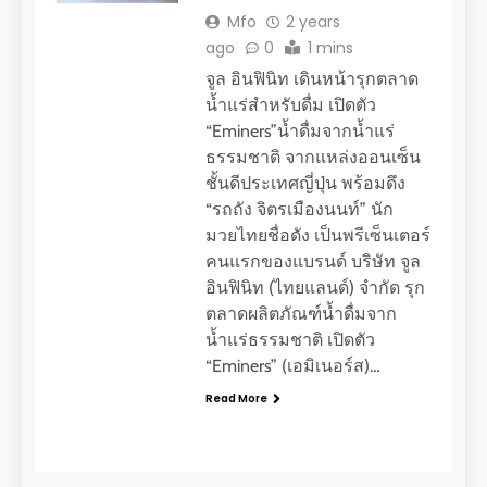
Mfo
2 years
ago
0
1 mins
จูล อินฟินิท เดินหน้ารุกตลาด
น้ำแร่สำหรับดื่ม เปิดตัว
“Eminers”น้ำดื่มจากน้ำแร่
ธรรมชาติ จากแหล่งออนเซ็น
ชั้นดีประเทศญี่ปุ่น พร้อมดึง
“รถถัง จิตรเมืองนนท์” นัก
มวยไทยชื่อดัง เป็นพรีเซ็นเตอร์
คนแรกของแบรนด์ บริษัท จูล
อินฟินิท (ไทยแลนด์) จำกัด รุก
ตลาดผลิตภัณฑ์น้ำดื่มจาก
น้ำแร่ธรรมชาติ เปิดตัว
“Eminers” (เอมิเนอร์ส)…
Read More