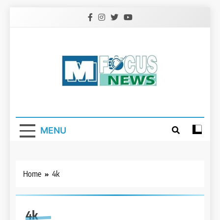
Skip
to
content
MENU
Home
4k
4k