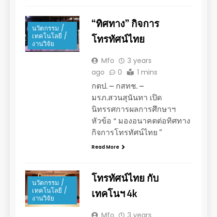
“ทิศทาง” กิจการ
นวัตกรรม /
เทคโนโลยี /
โทรทัศน์ไทย
งานวิจัย
Mfo
3 years
ago
0
1 mins
กตป. – กสทช. –
มรภ.สวนสุนันทา เปิด
นิทรรศการผลการศึกษาฯ
หัวข้อ “ มองอนาคตต่อทิศทาง
กิจการโทรทัศน์ไทย ”
Read More
โทรทัศน์ไทย กับ
นวัตกรรม /
เทคโนโลยี /
เทคโนฯ 4k
งานวิจัย
Mfo
3 years