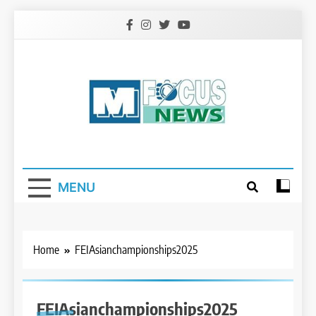
Skip
to
content
MENU
Home
FEIAsianchampionships2025
FEIAsianchampionships2025