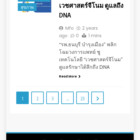
เวชศาสตร์จีโนม ดูแลถึง
สุขภาพ
DNA
Mfo
2 years
ago
0
1 mins
“รพ.ธนบุรี บำรุงเมือง” พลิก
โฉมวงการแพทย์ ชู
เทคโนโลยี “เวชศาสตร์จีโนม”
ดูแลรักษาได้ลึกถึง DNA
Read More
1
2
3
…
23