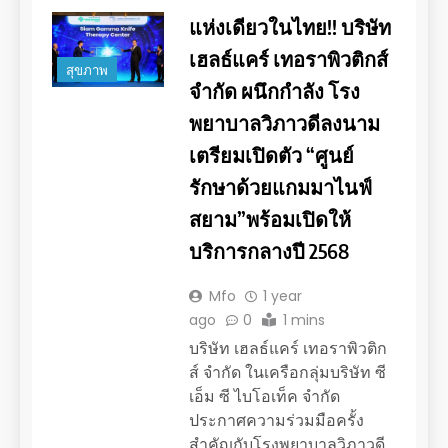
แห่งเดียวในไทย!! บริษัท
เฮลธ์แคร์ เทอราพิวติกส์
สุขภาพ
จำกัด ผนึกกำลัง โรง
พยาบาลวิภาวดีลงนาม
เตรียมเปิดตัว “ศูนย์
รักษาด้วยแกมมาไนฟ์
สยาม”พร้อมเปิดให้
บริการกลางปี 2568
Mfo
1 year
ago
0
1 mins
บริษัท เฮลธ์แคร์ เทอราพิวติก
ส์ จำกัด ในเครือกลุ่มบริษัท ซี
เอ็ม ซี ไบโอเท็ค จำกัด
ประกาศความร่วมมือครั้ง
สำคัญกับโรงพยาบาลวิภาวดี