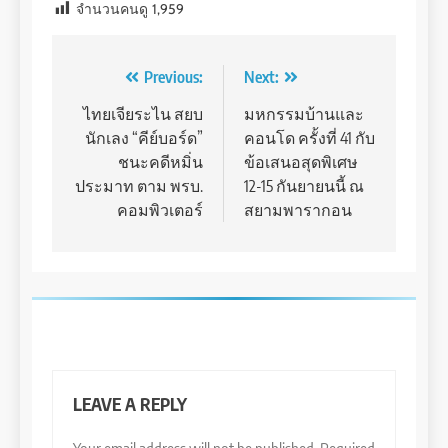
จำนวนคนดู
1,959
Post
Previous:
Next:
navigation
ไทยเจียระไน สยบ
มหกรรมบ้านและ
นักเลง “คีย์บอร์ด”
คอนโด ครั้งที่ 41 กับ
ชนะคดีหมิ่น
ข้อเสนอสุดพิเศษ
ประมาท ตาม พรบ.
12-15 กันยายนนี้ ณ
คอมพิวเตอร์
สยามพารากอน
LEAVE A REPLY