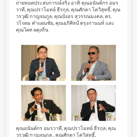
ถ่ายทอดประสบการณ์จริง อาทิ คุณอนันต์กร อมร
วาที, คุณปราโมทย์ ธีรกุล, คุณศักดา โควิสุทธิ์, คุณ
วรวุฒิ กาญจนกูล, คุณบังอร สุวรรณมงคล, ดร.
วโรดม คำแผ่นชัย, คุณอภิศิลป์ ตรุงกานนท์ และ
คุณไผท ผดุงถิ่น
คุณอนันต์กร อมรวาที, คุณปราโมทย์ ธีรกุล, คุณ
วรวุฒิ กาญจนกูล , คุณศักดา โควิสุทธิ์,