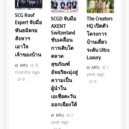
SCG Roof
SCGD จับมือ
The Creators
Expert จับมือ
HQ เปิดตัว
AXENT
พันธมิตรอ
Switzerland
โครงการ
สังหาฯ
ขับเคลื่อน
บ้านเดี่ยว
เอาใจ
การเติบโต
ระดับ Ultra
เจ้าของบ้าน
ตลาด
Luxury
สุขภัณฑ์
Mfo
11
Mfo
1
อัจฉริยะมุ่งสู่
months ago
year ago
ความเป็น
0
0
ผู้นำใน
เอเชียตะวัน
ออกเฉียงใต้
Mfo
1
year ago