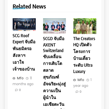
Related News
SCG Roof
SCGD จับมือ
The Creators
Expert จับมือ
HQ เปิดตัว
AXENT
พันธมิตรอ
Switzerland
โครงการ
สังหาฯ
ขับเคลื่อน
บ้านเดี่ยว
เอาใจ
การเติบโต
ระดับ Ultra
เจ้าของบ้าน
ตลาด
Luxury
สุขภัณฑ์
Mfo
11
Mfo
1
อัจฉริยะมุ่งสู่
months ago
year ago
ความเป็น
0
0
ผู้นำใน
เอเชียตะวัน