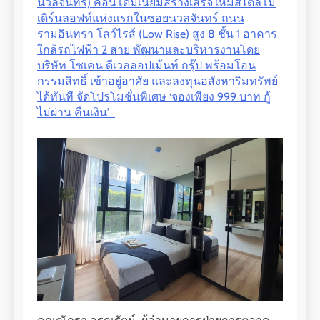
นวลจันทร์) คอนโดมิเนียมสร้างเสร็จใหม่สไตล์โม
เดิร์นลอฟท์แห่งแรกในซอยนวลจันทร์ ถนน
รามอินทรา โลว์ไรส์ (Low Rise) สูง 8 ชั้น 1 อาคาร
ใกล้รถไฟฟ้า 2 สาย พัฒนาและบริหารงานโดย
บริษัท โซเคน ดีเวลลอปเม้นท์ กรุ๊ป พร้อมโอน
กรรมสิทธิ์ เข้าอยู่อาศัย และลงทุนอสังหาริมทรัพย์
ได้ทันที จัดโปรโมชั่นพิเศษ ‘จองเพียง 999 บาท กู้
ไม่ผ่าน คืนเงิน’