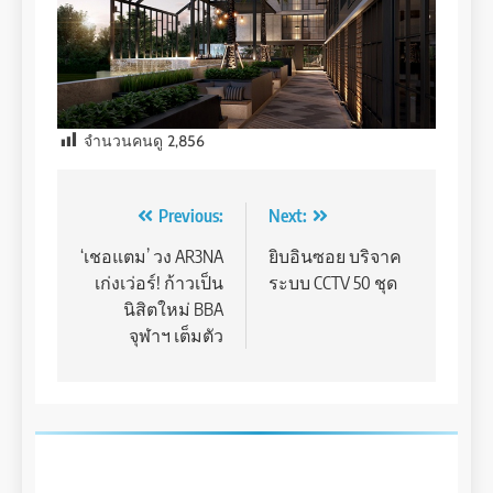
จำนวนคนดู
2,856
Post
Previous:
Next:
navigation
‘เชอแตม’ วง AR3NA
ยิบอินซอย บริจาค
เก่งเว่อร์! ก้าวเป็น
ระบบ CCTV 50 ชุด
นิสิตใหม่ BBA
จุฬาฯ เต็มตัว