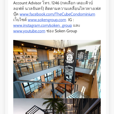
Account Advisor โทร. 1246 (กดเลือก เดอะคิวบ์
ลอฟท์ นวลจันทร์) ติดตามความเคลื่อนไหวทางเฟส
บุ๊ค
www.facebook.com/TheCubeCondominium
เว็บไซต์
www.sokengroup.com
IG :
www.instagram.com/soken_group
และ
www.youtube.com
ช่อง Soken Group