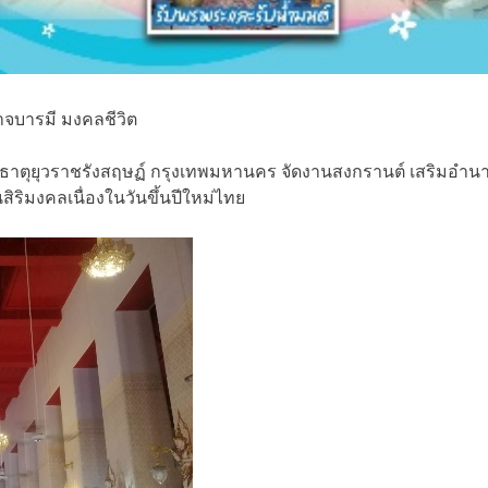
าจบารมี มงคลชีวิต
ธาตุยุวราชรังสฤษฏ์ กรุงเทพมหานคร จัดงานสงกรานต์ เสริมอำนาจบา
ิริมงคลเนื่องในวันขึ้นปีใหม่ไทย