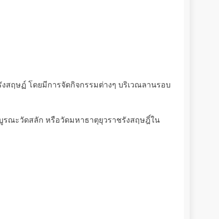
าชรังสฤษฏ์ โดยมีการจัดกิจกรรมต่างๆ บริเวณลานรอบ
ูรณะวัดสลัก หรือวัดมหาธาตุยุวราชรังสฤษฎิ์ใน