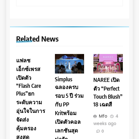
Related News
แฟลช
เอ็กซ์เพรส
เปิดตัว
Simplus
NAREE เปิด
“Flash Care
ฉลองครบ
ตัว “Perfect
Plus”ยก
รอบ 5 ปี ร่วม
Touch Blush”
ระดับความ
กับ PP
18 เฉดสี
อุ่นใจในการ
Kritพร้อม
Mfo
4
จัดส่ง
เปิดตัวคอล
weeks ago
คุ้มครอง
เลกชันสุด
0
สูงสุด
น่ารัก