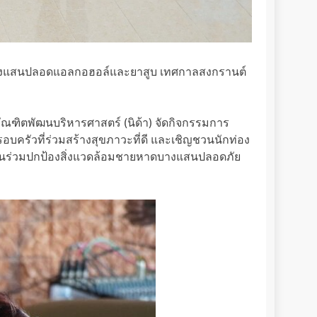
าดบางแสนปลอดแอลกอฮอล์และยาสูบ เทศกาลสงกรานต์
บัณฑิตพัฒนบริหารศาสตร์ (นิด้า) จัดกิจกรรมการ
อบครัวที่ร่วมสร้างสุขภาวะที่ดี และเชิญชวนนักท่อง
าวชนร่วมปกป้องสิ่งแวดล้อมชายหาดบางแสนปลอดภัย