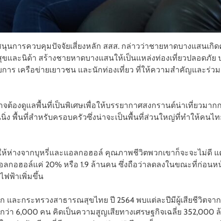
นุนการควบคุมปัจจัยเสี่ยงหลัก สสส. กล่าวว่าชายหาดบางแสนเกิดคว
ุขและนิด้า สร้างชายหาดบางแสนให้เป็นแหล่งท่องเที่ยวปลอดภัย ป
การ เครือข่ายเยาวชน และนักท่องเที่ยว ที่ให้ความสำคัญและร่ว
จต้องดูแลพื้นที่เป็นพิเศษเพื่อให้บรรยากาศสงกรานต์น่าเที่ยวมากกว
ง พื้นที่สำหรับครอบครัวซึ่งน่าจะเป็นพื้นที่ส่วนใหญ่ที่ทำให้ค
ห้ห่างจากบุหรี่และแอลกอฮอล์ คุณภาพชีวิตพวกเขาก็จะจะไม่ดี แต่
ลกอฮอล์แค่ 20% หรือ 1.9 ล้านคน ซึ่งถือว่าลดลงในขณะที่ก่อนหน้าน
ฟฟ้าเพิ่มขึ้น
และกระทรวงสาธารณสุขไทย ปี 2564 พบแต่ละปีมีผู้เสียชีวิตจากบ
สองกว่า 6,000 คน คิดเป็นความสูญเสียทางเศรษฐกิจเฉลี่ย 352,000