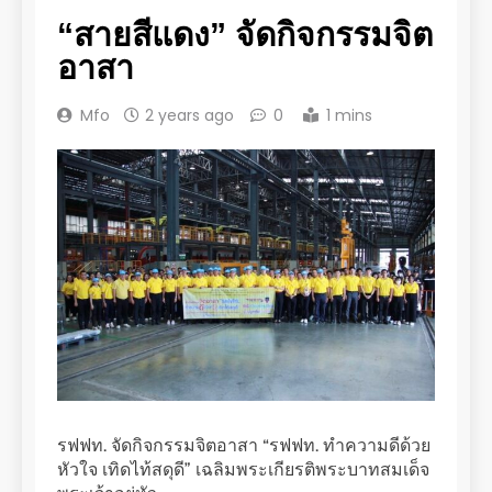
“สายสีแดง” จัดกิจกรรมจิต
อาสา
Mfo
2 years ago
0
1 mins
รฟฟท. จัดกิจกรรมจิตอาสา “รฟฟท. ทำความดีด้วย
หัวใจ เทิดไท้สดุดี” เฉลิมพระเกียรติพระบาทสมเด็จ