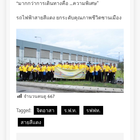
“มากกว่าการเดินทางคือ …ความพิเศษ”
รถไฟฟ้าสายสีแดง ยกระดับคุณภาพชีวิตชานเมือง
จำนวนคนดู
667
Tagged:
จิตอาสา
ร.ฟ.ท.
รฟฟท.
สายสีแดง