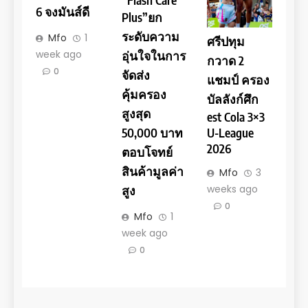
6 จงมันส์ดี
Plus”ยก
ระดับความ
Mfo
1
ศรีปทุม
week ago
อุ่นใจในการ
กวาด 2
0
จัดส่ง
แชมป์ ครอง
คุ้มครอง
บัลลังก์ศึก
สูงสุด
est Cola 3×3
U-League
50,000 บาท
2026
ตอบโจทย์
สินค้ามูลค่า
Mfo
3
weeks ago
สูง
0
Mfo
1
week ago
0