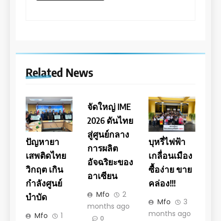
Related News
จัดใหญ่ IME
2026 ดันไทย
สู่ศูนย์กลาง
ปัญหายา
บุหรี่ไฟฟ้า
การผลิต
เสพติดไทย
เกลื่อนเมือง
อัจฉริยะของ
วิกฤต เกิน
ซื้อง่าย ขาย
อาเซียน
กำลังศูนย์
คล่อง!!!
Mfo
2
บำบัด
Mfo
3
months ago
months ago
Mfo
1
0