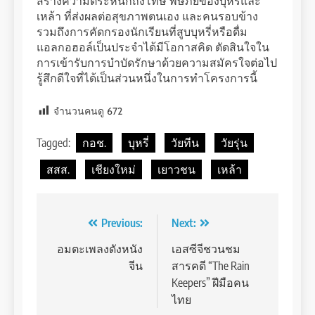
สร้างความตระหนักถึงโทษ พิษภัยของบุหรี่และ
เหล้า ที่ส่งผลต่อสุขภาพตนเอง และคนรอบข้าง
รวมถึงการคัดกรองนักเรียนที่สูบบุหรี่หรือดื่ม
แอลกอฮอล์เป็นประจำได้มีโอกาสคิด ตัดสินใจใน
การเข้ารับการบำบัดรักษาด้วยความสมัครใจต่อไป
รู้สึกดีใจที่ได้เป็นส่วนหนึ่งในการทำโครงการนี้
จำนวนคนดู
672
Tagged:
กอช.
บุหรี่
วัยทีน
วัยรุ่น
สสส.
เชียงใหม่
เยาวชน
เหล้า
Post
Previous:
Next:
navigation
อมตะเพลงดังหนัง
เอสซีจีชวนชม
จีน
สารคดี “The Rain
Keepers” ฝีมือคน
ไทย