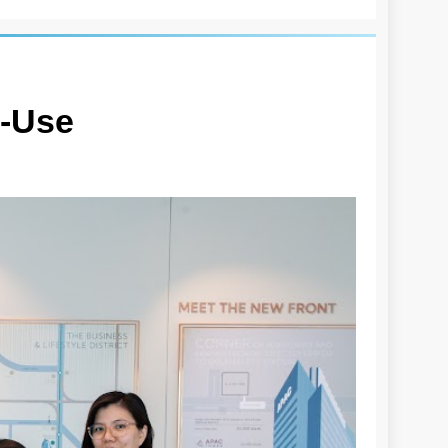
d-Use