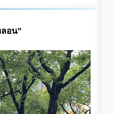
ะหลอน”