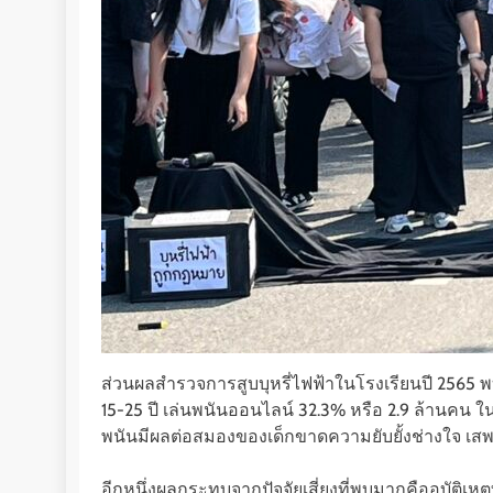
ส่วนผลสำรวจการสูบบุหรี่ไฟฟ้าในโรงเรียนปี 2565 พบเด
15-25 ปี เล่นพนันออนไลน์ 32.3% หรือ 2.9 ล้านคน ในจำ
พนันมีผลต่อสมองของเด็กขาดความยับยั้งช่างใจ เสพ
อีกหนึ่งผลกระทบจากปัจจัยเสี่ยงที่พบมากคืออุบัต