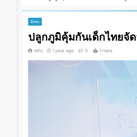
สังคม
ปลูกภูมิคุ้มกันเด็กไท
Mfo
1 year ago
0
1 mins