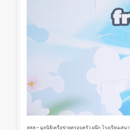
สสส.– มูลนิธิเครือข่ายครอบครัว ผนึก โรงเรียนเสนาน