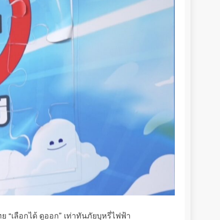
“เลือกได้ ดูออก” เท่าทันภัยบุหรี่ไฟฟ้า