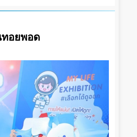
ันทอยพอด