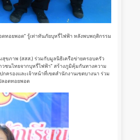
ดทอยพอด” รู้เท่าทันภัยบุหรี่ไฟฟ้า หลังพบพฤติกรรม
สุขภาพ (สสส.) ร่วมกับมูลนิธิเครือข่ายครอบครัว
ยาวชนไทยจากบุหรี่ไฟฟ้า” สร้างภูมิคุ้มกันทางความ
 ผู้ปกครองและเจ้าหน้าที่เขตสำนักงานเขตบางนา ร่วม
กษาปลอดทอยพอด