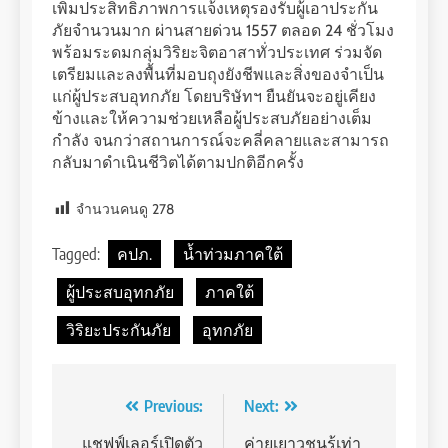
เพิ่มประสิทธิภาพการแจ้งเหตุรองรับผู้เอาประกัน
ภัยจำนวนมาก ผ่านสายด่วน 1557 ตลอด 24 ชั่วโมง
พร้อมระดมกลุ่มวิริยะจิตอาสาทั่วประเทศ ร่วมจัด
เตรียมและลงพื้นที่มอบถุงยังชีพและสิ่งของจำเป็น
แก่ผู้ประสบอุทกภัย โดยบริษัทฯ ยืนยันจะอยู่เคียง
ข้างและให้ความช่วยเหลือผู้ประสบภัยอย่างเต็ม
กำลัง จนกว่าสถานการณ์จะคลี่คลายและสามารถ
กลับมาดำเนินชีวิตได้ตามปกติอีกครั้ง
จำนวนคนดู
278
Tagged:
คปภ.
น้ำท่วมภาคใต้
ผู้ประสบอุทกภัย
ภาคใต้
วิริยะประกันภัย
อุทกภัย
Post
Previous:
Next:
navigation
แชฟฟ์เลอร์เปิดตัว
ค่ายเยาวชนรู้เท่า