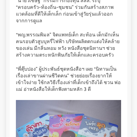
“นายวิเชษฐ์” กรรมการกองทุน สสส. ระบุ
“ครอบครัว-ท้องถิ่น-ชุมชน” ร่วมกันสร้างสภาพ
แวดล้อมที่ดีให้เด็กเล็ก ก่อนเข้าสู่วัยรุ่นแล้วออก
จากการดูแล
“พญ.พรรณพิมล” จิตแพทย์เด็ก สะท้อน เด็กมักเห็น
คนรอบตัวสูบบุหรี่ไฟฟ้า บริษัทผลิตตกแต่งให้คล้าย
ของเล่น มีกลิ่นหอม หวัง หนังสือชุดนิทานฯ ช่วย
สร้างความตระหนักพิษภัยให้เด็กและครอบครัว
“พี่ตุ๊บปอง” ผู้ประพันธ์ชุดหนังสือฯ เผย “นิทานเป็น
เรื่องเล่าขานผ่านชีวิตคน” ช่วยย่อยเรื่องยากให้
เข้าใจง่าย ใช้กลวิธีเรื่องเล่าที่เด็กเข้าถึงได้ ชวน พ่อ
แม่ อ่าหนังสือให้เด็กฟังตามหลัก 3 ดี