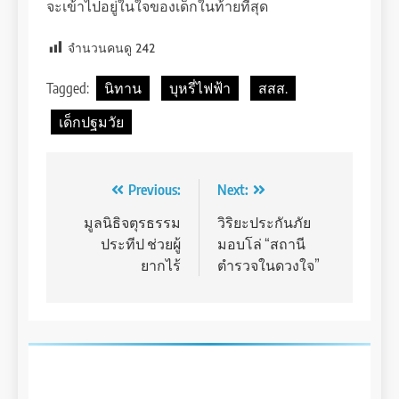
จะเข้าไปอยู่ในใจของเด็กในท้ายที่สุด
จำนวนคนดู
242
Tagged:
นิทาน
บุหรี่ไฟฟ้า
สสส.
เด็กปฐมวัย
Post
Previous:
Next:
navigation
มูลนิธิจตุรธรรม
วิริยะประกันภัย
ประทีป ช่วยผู้
มอบโล่ “สถานี
ยากไร้
ตำรวจในดวงใจ”