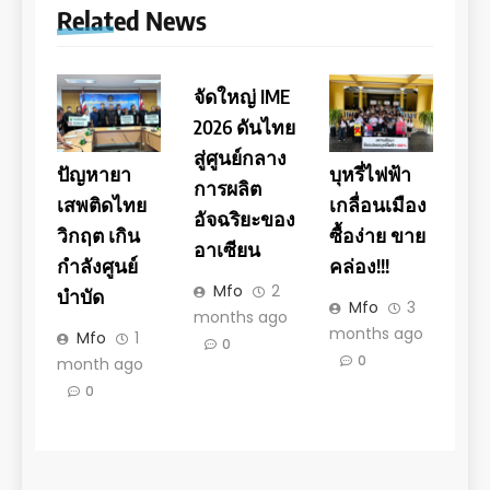
Related News
จัดใหญ่ IME
2026 ดันไทย
สู่ศูนย์กลาง
ปัญหายา
บุหรี่ไฟฟ้า
การผลิต
เสพติดไทย
เกลื่อนเมือง
อัจฉริยะของ
วิกฤต เกิน
ซื้อง่าย ขาย
อาเซียน
กำลังศูนย์
คล่อง!!!
Mfo
2
บำบัด
Mfo
3
months ago
months ago
Mfo
1
0
0
month ago
0