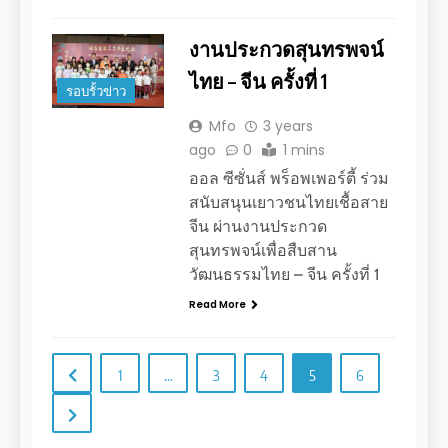
งานประกวดสุนทรพจน์
ไทย – จีน ครั้งที่ 1
รอบรั้วข่าว
Mfo
3 years
ago
0
1 mins
ออล ซีซั่นส์ พร็อพเพอร์ตี้ ร่วม
สนับสนุนเยาวชนไทยเชื้อสาย
จีน ผ่านงานประกวด
สุนทรพจน์เพื่อสืบสาน
วัฒนธรรมไทย – จีน ครั้งที่ 1
Read More
1
…
3
4
5
6