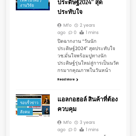
เทคโนโลยี /
ประดิษฐ์2024” สุด
งานวิจัย
ประทับใจ
Mfo
2 years
ago
0
1 mins
ปิดฉากงาน “วันนัก
ประดิษฐ์2024” สุดประทับใจ
วช.มั่นใจพร้อมปูทางนัก
ประดิษฐ์รุ่นใหม่สู่การเป็นนวัต
กรมากคุณภาพในวันหน้า
Read More
แอลกอฮอล์ สินค้าที่ต้อง
รอบรั้วข่าว
ควบคุม
สังคม
Mfo
3 years
ago
0
1 mins