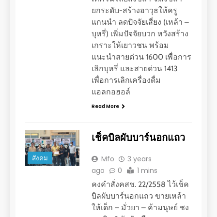
ยกระดับ-สร้างอาวุธให้ครู
แกนนำ ลดปัจจัยเสี่ยง (เหล้า –
บุหรี่) เพิ่มปัจจัยบวก หวังสร้าง
เกราะให้เยาวชน พร้อม
แนะนำสายด่วน 1600 เพื่อการ
เลิกบุหรี่ และสายด่วน 1413
เพื่อการเลิกเครื่องดื่ม
แอลกอฮอล์
Read More
เช็คบิลผับบาร์นอกแถว
สังคม
Mfo
3 years
ago
0
1 mins
คงคำสั่งคสช. 22/2558 ไว้เช็ค
บิลผับบาร์นอกแถว ขายเหล้า
ให้เด็ก – มั่วยา – ค้ามนุษย์ ชง