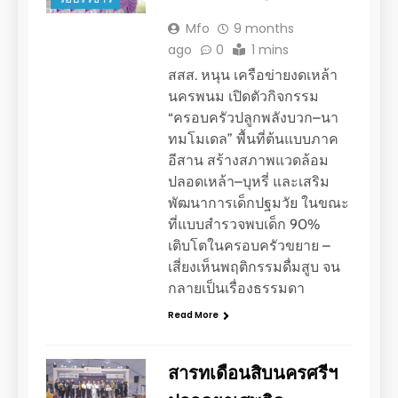
Mfo
9 months
ago
0
1 mins
สสส. หนุน เครือข่ายงดเหล้า
นครพนม เปิดตัวกิจกรรม
“ครอบครัวปลูกพลังบวก–นา
ทมโมเดล” พื้นที่ต้นแบบภาค
อีสาน สร้างสภาพแวดล้อม
ปลอดเหล้า–บุหรี่ และเสริม
พัฒนาการเด็กปฐมวัย ในขณะ
ที่แบบสำรวจพบเด็ก 90%
เติบโตในครอบครัวขยาย –
เสี่ยงเห็นพฤติกรรมดื่มสูบ จน
กลายเป็นเรื่องธรรมดา
Read More
สารทเดือนสิบนครศรีฯ