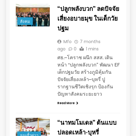
“ปลูกพลังบวก” ลดปัจจัย
เสี่ยงอบายมุข ในเด็กวัย
สังคม
ปฐม
Mfo
7 months
ago
0
1 mins
ศธ.–โคราช ผนึก สสส. เดิน
หน้า “ปลูกพลังบวก” พัฒนา EF
เด็กปฐมวัย สร้างภูมิคุ้มกัน
ปัจจัยเสี่ยงเหล้า–บุหรี่ ปู
รากฐานชีวิตเชิงรุก ป้องกัน
ปัญหาสังคมระยะยาว
Read More
“นาทมโมเดล” ต้นแบบ
ปลอดเหล้า-บุหรี่
รอบรั้วข่าว