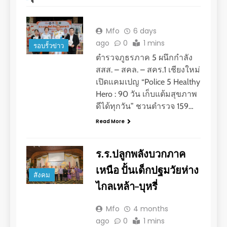
Mfo
6 days
ago
0
1 mins
รอบรั้วข่าว
ตำรวจภูธรภาค 5 ผนึกกำลัง
สสส. – สคล. – สคร.1 เชียงใหม่
เปิดแคมเปญ “Police 5 Healthy
Hero : 90 วัน เก็บแต้มสุขภาพ
ดีได้ทุกวัน” ชวนตำรวจ 159…
Read More
ร.ร.ปลูกพลังบวกภาค
เหนือ ปั้นเด็กปฐมวัยห่าง
สังคม
ไกลเหล้า–บุหรี่
Mfo
4 months
ago
0
1 mins