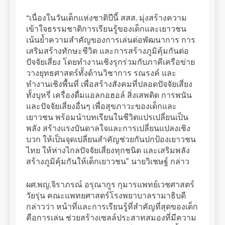
“เนื่องในวันเด็กแห่งชาติปีนี้ สสส. มุ่งสร้างความ
เข้าใจธรรมชาติการเรียนรู้ของเด็กและเยาวชน
เน้นย้ำความสำคัญของการเล่นต่อพัฒนาการ การ
เสริมสร้างทักษะชีวิต และการสร้างภูมิคุ้มกันต่อ
ปัจจัยเสี่ยง โดยทำงานเชิงรุกร่วมกับภาคีเครือข่าย
วางยุทธศาสตร์ทั้งด้านวิชาการ รณรงค์ และ
ทำงานเชิงพื้นที่ เพื่อสร้างสังคมที่ปลอดปัจจัยเสี่ยง
ทั้งบุหรี่ เครื่องดื่มแอลกอฮอล์ สิ่งเสพติด การพนัน
และปัจจัยเสี่ยงอื่นๆ เพื่อสุขภาวะของเด็กและ
เยาวชน พร้อมนำบทเรียนในชีวิตแปรเปลี่ยนเป็น
พลัง สร้างแรงบันดาลใจและการเปลี่ยนแปลงเชิง
บวก ให้เป็นจุดเปลี่ยนสำคัญช่วยกันปกป้องเยาวชน
ไทย ให้ห่างไกลปัจจัยเสี่ยงทุกชนิด และเสริมพลัง
สร้างภูมิคุ้มกันให้เด็กเยาวชน” นายวิเชษฐ์ กล่าว
ผศ.พญ.จิราภรณ์ อรุณากูร กุมารแพทย์เวชศาสตร์
วัยรุ่น คณะแพทยศาสตร์โรงพยาบาลรามาธิบดี
กล่าวว่า หน้าที่และการเรียนรู้ที่สำคัญที่สุดของเด็ก
คือการเล่น ช่วยสร้างเซลล์ประสาทสมองที่มีความ