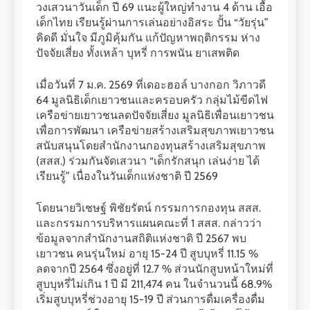
วงเสวนาวันเด็ก ปี 69 แนะผู้ใหญ่ทำงาน 4 ด้าน เอื้อ
เด็กไทย เรียนรู้ผ่านการเล่นอย่างอิสระ ปั้น “วัยรุ่น”
คิดดี มั่นใจ มีภูมิคุ้มกัน แก้ปัญหาพฤติกรรม ห่าง
ปัจจัยเสี่ยง ทั้งเหล้า บุหรี่ การพนัน ยาเสพติด
เมื่อวันที่ 7 ม.ค. 2569 ที่เดอะฮอล์ บางกอก วิภาวดี
64 มูลนิธิเด็กเยาวชนและครอบครัว กลุ่มไม้ขีดไฟ
เครือข่ายเยาวชนลดปัจจัยเสี่ยง มูลนิธิเพื่อนเยาวชน
เพื่อการพัฒนา เครือข่ายสร้างเสริมสุขภาพเยาวชน
สนับสนุนโดยสำนักงานกองทุนสร้างเสริมสุขภาพ
(สสส.) ร่วมกันจัดเสวนา “เด็กรักสนุก เล่นง่าย ได้
เรียนรู้” เนื่องในวันเด็กแห่งชาติ ปี 2569
โดยนายวิเชษฐ์ พิชัยรัตน์ กรรมการกองทุน สสส.
และกรรมการบริหารแผนคณะที่ 1 สสส. กล่าวว่า
ข้อมูลจากสำนักงานสถิติแห่งชาติ ปี 2567 พบ
เยาวชน คนรุ่นใหม่ อายุ 15-24 ปี สูบบุหรี่ 11.15 %
ลดจากปี 2564 ซึ่งอยู่ที่ 12.7 % ส่วนนักสูบหน้าใหม่ที่
สูบบุหรี่ไม่เกิน 1 ปี มี 211,474 คน ในจำนวนนี้ 68.9%
เริ่มสูบบุหรี่ช่วงอายุ 15-19 ปี ส่วนการดื่มเครื่องดื่ม