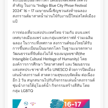
ทะเบียนเป็นมรดกโลก ปิดเมืองจัดเฟสติวัลครั้ง
สำคัญ ในงาน “Indigo Blue City Phrae Festival
2024” 16 – 17 เมษายนนี้เชิญชวนส่งท้ายฉลอง
สงกรานต์มาสาดน้ำม่วนใจ๋กับงานปี๋ใหม่สไตล์เมือง
แป้
การท่องเที่ยวแห่งประเทศไทย ร่วมกับ อบจ.แพร่
เทศบาลเมืองแพร่ และกลุ่มแพร่คราฟท์ ร่วมเฉลิม
ฉลอง ในวาระที่เทศกาล สงกรานต์ของไทยได้รับ
การขึ้นทะเบียนเป็นมรดกโลก ในฐานะมรดกทาง
วัฒนธรรมที่จับต้องไม่ได้ ของมนุษยชาติ(the
Intangible Cultural Heritage of Humanity) โดย
องค์การการศึกษา วิทยาศาสตร์ และวัฒนธรรม
แห่งสหประชาชาติ หรือ UNESCO ด้วยการปิดเมือง
เล่นน้ำสงกรานต์ สาดความสุขแบบจัดเต็ม ต่อเนื่อง
อีก 2 วัน สนุกสนานไปกับกิจกรรมเล่นน้ำสงกรานต์
ชุ่มฉ่ำภายใต้อุโมงค์น้ำ กิจกรรมสร้างสีสัน โดย
กลุ่ม LGBTQ