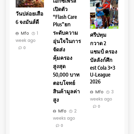
เอ็กซ์เพรส
เปิดตัว
วันปล่อยเสือ
“Flash Care
6 จงมันส์ดี
Plus”ยก
ระดับความ
Mfo
1
ศรีปทุม
week ago
อุ่นใจในการ
กวาด 2
0
จัดส่ง
แชมป์ ครอง
คุ้มครอง
บัลลังก์ศึก
สูงสุด
est Cola 3×3
U-League
50,000 บาท
2026
ตอบโจทย์
สินค้ามูลค่า
Mfo
3
weeks ago
สูง
0
Mfo
2
weeks ago
0