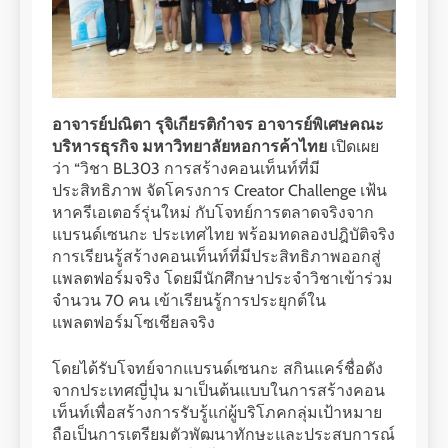
อาจารย์ปณิตา รุจิเกียรติกำจร อาจารย์พิเศษคณะ
บริหารธุรกิจ มหาวิทยาลัยหอการค้าไทย
เปิดเผย
ว่า “วิชา BL303 การสร้างคอนเท็นท์ที่มี
ประสิทธิภาพ จัดโครงการ Creator Challenge เฟ้น
หาครีเอเตอร์รุ่นใหม่ กับโจทย์การตลาดจริงจาก
แบรนด์เซนกะ ประเทศไทย พร้อมทดลองปฎิบัติจริง
การเรียนรู้สร้างคอนเท็นท์ที่มีประสิทธิภาพออกสู่
แพลตฟอร์มจริง โดยมีนักศึกษาประจำวิชาเข้าร่วม
จำนวน 70 คน เข้าเรียนรู้การประยุกต์ใน
แพลตฟอร์มโซเชียลจริง
โดยได้รับโจทย์จากแบรนด์เซนกะ สกินแคร์ชื่อดัง
จากประเทศญี่ปุ่น มาเป็นต้นแบบในการสร้างคอน
เท็นท์เพื่อสร้างการรับรู้แก่ผู้บริโภคกลุ่มเป้าหมาย
ถือเป็นการเตรียมตัวพัฒนาทักษะและประสบการณ์