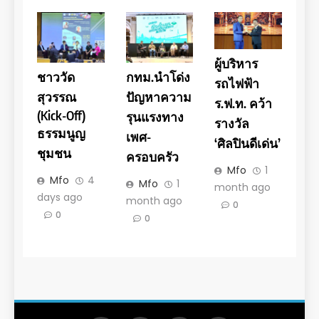
ผู้บริหาร
ชาววัด
กทม.นำโด่ง
รถไฟฟ้า
สุวรรณ
ปัญหาความ
ร.ฟ.ท. คว้า
(Kick-Off)
รุนแรงทาง
รางวัล
ธรรมนูญ
เพศ-
‘ศิลปินดีเด่น’
ชุมชน
ครอบครัว
Mfo
1
Mfo
4
Mfo
1
month ago
days ago
month ago
0
0
0