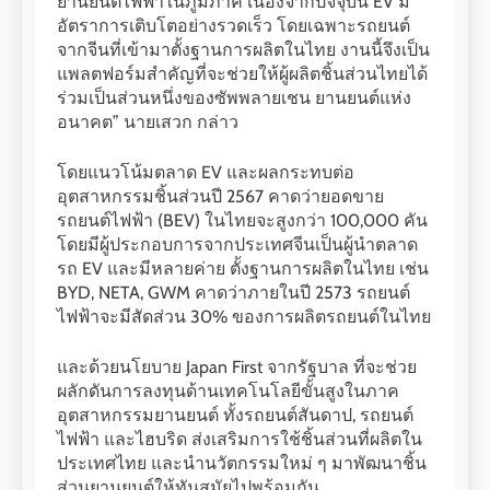
ยานยนต์ไฟฟ้าในภูมิภาค เนื่องจากปัจจุบัน EV มี
อัตราการเติบโตอย่างรวดเร็ว โดยเฉพาะรถยนต์
จากจีนที่เข้ามาตั้งฐานการผลิตในไทย งานนี้จึงเป็น
แพลตฟอร์มสำคัญที่จะช่วยให้ผู้ผลิตชิ้นส่วนไทยได้
ร่วมเป็นส่วนหนึ่งของซัพพลายเชน ยานยนต์แห่ง
อนาคต” นายเสวก กล่าว
โดยแนวโน้มตลาด EV และผลกระทบต่อ
อุตสาหกรรมชิ้นส่วนปี 2567 คาดว่ายอดขาย
รถยนต์ไฟฟ้า (BEV) ในไทยจะสูงกว่า 100,000 คัน
โดยมีผู้ประกอบการจากประเทศจีนเป็นผู้นำตลาด
รถ EV และมีหลายค่าย ตั้งฐานการผลิตในไทย เช่น
BYD, NETA, GWM คาดว่าภายในปี 2573 รถยนต์
ไฟฟ้าจะมีสัดส่วน 30% ของการผลิตรถยนต์ในไทย
และด้วยนโยบาย Japan First จากรัฐบาล ที่จะช่วย
ผลักดันการลงทุนด้านเทคโนโลยีขั้นสูงในภาค
อุตสาหกรรมยานยนต์ ทั้งรถยนต์สันดาป, รถยนต์
ไฟฟ้า และไฮบริด ส่งเสริมการใช้ชิ้นส่วนที่ผลิตใน
ประเทศไทย และนำนวัตกรรมใหม่ ๆ มาพัฒนาชิ้น
ส่วนยานยนต์ให้ทันสมัยไปพร้อมกัน