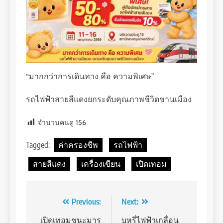
“มากกว่าการเดินทาง คือ ความพิเศษ”
รถไฟฟ้าสายสีแดงยกระดับคุณภาพชีวิตชานเมือง
จำนวนคนดู
156
Tagged:
ค่าครองชีพ
รถไฟฟ้า
สายสีแดง
เครื่องเขียน
เปิดเทอม
Post
Previous:
Next:
navigation
เปิดเทอมชนะมาร
บุหรี่ไฟฟ้าเกลื่อน