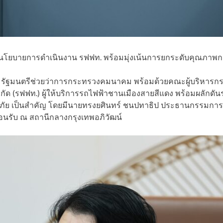
ะมอบนโยบายการดำเนินงาน รฟฟท. พร้อมมุ่งเน้นการยกระดับคุณภา
ยรติ รัฐมนตรีช่วยว่าการกระทรวงคมนาคม พร้อมด้วยคณะผู้บริหาร
ัด (รฟฟท.) ผู้ให้บริการรถไฟฟ้าชานเมืองสายสีแดง พร้อมผลักดั
 เป็นสำคัญ โดยมีนายทรงยศินทร์ ชนปทาธิป ประธานกรรมการบริษ
อนรับ ณ สถานีกลางกรุงเทพอภิวัฒน์