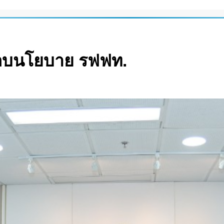
มอบนโยบาย รฟฟท.