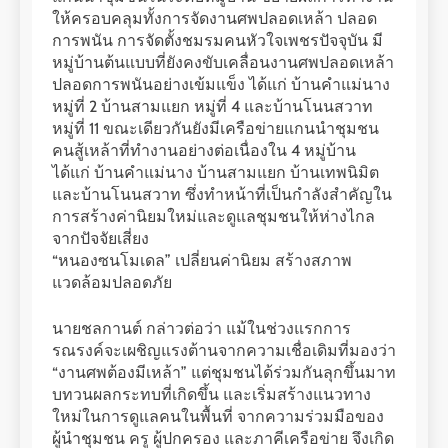
ให้ครอบคลุมทั้งการจัดงานศพปลอดเหล้า ปลอด
การพนัน การจัดตั้งชมรมคนหัวใจเพชรปัจจุบัน มี
หมู่บ้านต้นแบบที่ยังคงขับเคลื่อนงานศพปลอดเหล้า
ปลอดการพนันอย่างเข้มแข็ง ได้แก่ บ้านคำแม่นาง
หมู่ที่ 2 บ้านสามแยก หมู่ที่ 4 และบ้านโนนสวาท
หมู่ที่ 11 ขณะเดียวกันยังมีเครือข่ายแกนนำชุมชน
คนสู้เหล้าที่ทำงานอย่างต่อเนื่องใน 4 หมู่บ้าน
ได้แก่ บ้านคำแม่นาง บ้านสามแยก บ้านเทพนิมิต
และบ้านโนนสวาท ซึ่งทำหน้าที่เป็นกำลังสำคัญใน
การสร้างค่านิยมใหม่และดูแลชุมชนให้ห่างไกล
จากปัจจัยเสี่ยง
“หนองซนโมเดล” เปลี่ยนค่านิยม สร้างสภาพ
แวดล้อมปลอดภัย
นายชลกานต์ กล่าวต่อว่า แม้ในช่วงแรกการ
รณรงค์จะเผชิญแรงต้านจากความเชื่อเดิมที่มองว่า
“งานศพต้องมีเหล้า” แต่ชุมชนได้ร่วมกันลุกขึ้นมาท
บทวนผลกระทบที่เกิดขึ้น และเริ่มสร้างแนวทาง
ใหม่ในการดูแลคนในพื้นที่ จากความร่วมมือของ
ผู้นำชุมชน ครู ผู้ปกครอง และภาคีเครือข่าย จึงเกิด