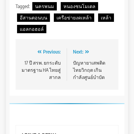
Tagged:
นครพนม
หนองซนโมเดล
อีสานตอนบน
เครือข่ายงดเหล้า
เหล้า
แอลกอฮอล์
Post
Previous:
Next:
navigation
17 ปี สรพ. ยกระดับ
ปัญหายาเสพติด
มาตรฐาน HA ไทยสู่
ไทยวิกฤต เกิน
สากล
กำลังศูนย์บำบัด