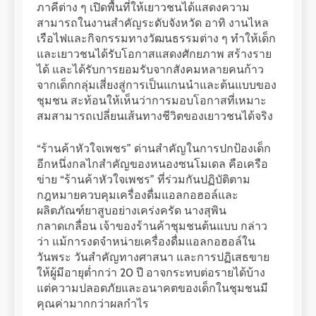
ภาคีต่าง ๆ เปิดพื้นที่ให้เยาวชนได้แสดงความ
สามารถในงานสำคัญระดับจังหวัด อาทิ งานไหล
เรือไฟและกิจกรรมทางวัฒนธรรมต่าง ๆ ทำให้เด็ก
และเยาวชนได้รับโอกาสแสดงศักยภาพ สร้างราย
ได้ และได้รับการยอมรับจากสังคมหลายคนก้าว
จากเด็กกลุ่มเสี่ยงสู่การเป็นแกนนำและต้นแบบของ
ชุมชน สะท้อนให้เห็นว่าการมอบโอกาสที่เหมาะ
สมสามารถเปลี่ยนเส้นทางชีวิตของเยาวชนได้จริง
“ร้านค้าหัวใจเพชร” ด่านสำคัญในการปกป้องเด็ก
อีกหนึ่งกลไกสำคัญของหนองซนโมเดล คือเครือ
ข่าย “ร้านค้าหัวใจเพชร” ที่ร่วมกันปฏิบัติตาม
กฎหมายควบคุมเครื่องดื่มแอลกอฮอล์และ
ผลิตภัณฑ์ยาสูบอย่างเคร่งครัด นางสุพิน
กลาดเกลื่อน เจ้าของร้านค้าชุมชนต้นแบบ กล่าว
ว่า แม้การงดจำหน่ายเครื่องดื่มแอลกอฮอล์ใน
วันพระ วันสำคัญทางศาสนา และการปฏิเสธขาย
ให้ผู้มีอายุต่ำกว่า 20 ปี อาจกระทบต่อรายได้บ้าง
แต่ความปลอดภัยและอนาคตของเด็กในชุมชนมี
คุณค่ามากกว่าผลกำไร