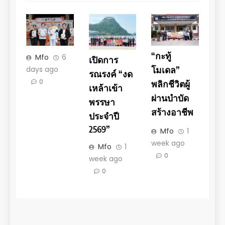
“กะทู้
Mfo
6
เปิดการ
days ago
โมเดล”
รณรงค์ “งด
0
พลิกชีวิตผู้
เหล้าเข้า
ผ่านบำบัด
พรรษา
สร้างอาชีพ
ประจำปี
2569”
Mfo
1
week ago
Mfo
1
0
week ago
0