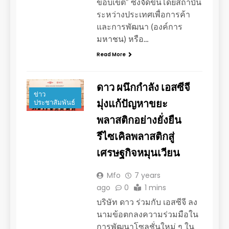
ขอบเขต” ซึ่งจัดขึ้นโดยสถาบัน
ระหว่างประเทศเพื่อการค้า
และการพัฒนา (องค์การ
มหาชน) หรือ…
Read More
ดาว ผนึกกำลัง เอสซีจี
ข่าว
มุ่งแก้ปัญหาขยะ
ประชาสัมพันธ์
พลาสติกอย่างยั่งยืน
รีไซเคิลพลาสติกสู่
เศรษฐกิจหมุนเวียน
Mfo
7 years
ago
0
1 mins
บริษัท ดาว ร่วมกับ เอสซีจี ลง
นามข้อตกลงความร่วมมือใน
การพัฒนาโซลูชั่นใหม่ ๆ ใน