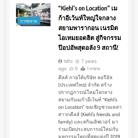
“Kiehl’s on Location” เม
ก้าอีเว้นท์ใหญ่ใจกลาง
การตลาด
สยามพารากอน เนรมิต
ไอเทมยอดฮิต สู่กิจกรรม
ป๊อปอัพสุดอลัง 9 สถานี!
Mfo
7 years
ago
0
1 mins
คีลส์ ภายใต้บริษัท ลอรีอัล
(ประเทศไทย) จำกัด สร้าง
ปรากฏการณ์ใหม่ใจกลาง
สยามกับเมก้าอีเว้นท์ “Kiehl’s
on Location” ขอเชิญชวนเหล่า
สาวกคีลส์ (Kiehl’s friends and
family) และสกินเลิฟเวอ่ร์ มา
ร่วมเปิดประสบการณ์ใหม่กับ
มหกรรมใหญ่ที่สุดแห่งปี 2019