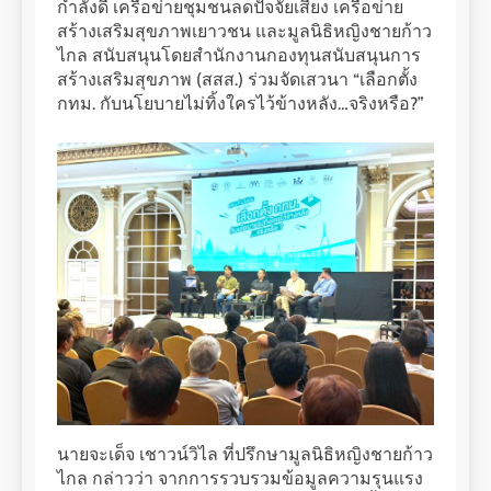
กำลังดี เครือข่ายชุมชนลดปัจจัยเสี่ยง เครือข่าย
สร้างเสริมสุขภาพเยาวชน และมูลนิธิหญิงชายก้าว
ไกล สนับสนุนโดยสำนักงานกองทุนสนับสนุนการ
สร้างเสริมสุขภาพ (สสส.) ร่วมจัดเสวนา “เลือกตั้ง
กทม. กับนโยบายไม่ทิ้งใครไว้ข้างหลัง…จริงหรือ?”
นายจะเด็จ เชาวน์วิไล ที่ปรึกษามูลนิธิหญิงชายก้าว
ไกล กล่าวว่า จากการรวบรวมข้อมูลความรุนแรง