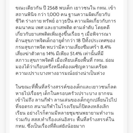
ขณะเดียวกัน ปี 2568 พบเด็ก เยาวชนใน กทม. เข้า
สถานพินิจ กว่า 1,000 คน ฐานความผิดเกี่ยวกับ
ชีวิต ร่างกาย ทรัพย์ อาวุธปืน ความผิดเกี่ยวกับการ
คมนาคม เพศ และยาเสพติด ตามลำดับ โดยคดี
เกี่ยวกับยาเสพติดเพิ่มสูงขึ้นเรื่อย ๆ เมื่อพิจารณา
ด้านสุขภาพจิตเด็กอายุต่ำกว่า 18 ปีทั้งประเทศของ
กรมสุขภาพจิต พบว่ามีความเสี่ยงซึมเศร้า 8.4%
เสี่ยงฆ่าตัวตาย 14% มีเพียง 51.4% เท่านั้นที่มี
สภาวะสุขภาพจิตดี เมื่อเทียบเคียงพื้นที่ กทม. ย่อม
มองได้ว่าเกือบครึ่งหนึ่งต้องเผชิญความเครียด
ความเปราะบางทางอารมณ์อย่างน่าเป็นห่วง
ในขณะที่พื้นที่สร้างสรรค์ของเด็กและเยาวชนก็ลด
หายไปเรื่อยๆ เด็กในครอบครัวเปราะบาง ยากจน
เข้าไม่ถึง ลานกีฬา ลานเล่นของเด็กถูกเปลี่ยนไปไป
ที่จอดรถ สนามกีฬาในโรงเรียนก็ปิดลงหลังเลิก
เรียน อย่างไรก็ตามมีหลายชุมชนพยายามทำงาน
ร่วมกับ สสส.ทำเรื่องเล่นอิสระ พื้นที่สร้างสรรค์ใน
กทม. ซึ่งเป็นเรื่องที่ดีแต่ยังน้อยมาก