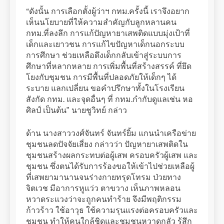
“ดังนั้น การเลือกตั้งผู้ว่าฯ กทม.ครั้งนี้ เราจึงอยาก
เห็นนโยบายที่ให้ความสำคัญกับลูกหลานคน
กทม.ที่ลงลึก การแก้ปัญหายาเสพติดแบบมุ่งเป้าที่
เด็กและเยาวชน การแก้ไขปัญหาเด็กนอกระบบ
การศึกษา ช่วยเหลือดึงเด็กกลับเข้าสู่ระบบการ
ศึกษาที่หลากหลาย การเพิ่มพื้นที่สร้างสรรค์ ที่ยึด
โยงกับชุมชน การมีพื้นที่ปลอดภัยให้เด็กๆ ได้
ระบาย แลกเปลี่ยน ขอคำปรึกษาทั้งในโรงเรียน
สังกัด กทม. และจุดอื่นๆ ที่ กทม.กำกับดูแลเช่น หอ
ศิลป์ เป็นต้น” นายชูวิทย์ กล่าว
ด้าน นางสาววงศ์จันทร์ จันทร์ยิ้ม แกนนำเครือข่าย
ชุมชนลดปัจจัยเสี่ยง กล่าวว่า ปัญหายาเสพติดใน
ชุมชนสร้างผลกระทบต่อผู้เสพ ครอบครัวผู้เสพ และ
ชุมชน ซึ่งตนได้รับการร้องขอให้เข้าไปช่วยเหลือผู้
ที่เสพยามานานจนร่างกายทรุดโทรม ป่วยทาง
จิตเวช มีอาการหูแว่ว ตาขวาง เห็นภาพหลอน
หวาดระแวงว่าจะถูกคนทำร้าย จึงมีพฤติกรรม
ก้าวร้าว ใช้อาวุธ ใช้ความรุนแรงต่อครอบครัวและ
ชุมชน ทำให้คนใกล้ชิดและชุมชนหวาดกลัว รู้สึก