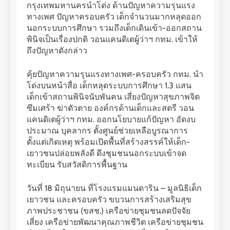
กรุงเทพมหานครนำโด่ง ด้านปัญหาความรุนแรง
ทางเพศ ปัญหาครอบครัว เด็กจำนวนมากหลุดออก
นอกระบบการศึกษา รวมถึงเด็กเดินเข้า-ออกสถาน
พินิจเป็นเรื่องปกติ วอนแคนดิเตผู้ว่าฯ กทม. เข้าให้
ถึงปัญหาดังกล่าว
คุ้ยปัญหาความรุนแรงทางเพศ-ครอบครัว กทม. นำ
โด่งบนหน้าสื่อ เด็กหลุดระบบการศึกษา 1.3 แสน
เด็กเข้าสถานพินิจนับพันคน เสี่ยงปัญหาสุขภาพจิต
ซึมเศร้า ฆ่าตัวตาย องค์กรด้านเด็กและสตรี วอน
แคนดิเตผู้ว่าฯ กทม. ออกนโยบายแก้ปัญหา อัดงบ
ประมาณ บุคลากร ตั้งศูนย์ช่วยเหลือบูรณาการ
ตั้งแต่เกิดเหตุ พร้อมเปิดพื้นที่สร้างสรรค์ให้เด็ก-
เยาวชนปล่อยพลังดี ดึงชุมชนนอกระบบเข้าจด
ทะเบียน รับสวัสดิการพื้นฐาน
วันที่ 18 มิถุนายน ที่โรงแรมแมนดาริน – มูลนิธิเด็ก
เยาวชน และครอบครัว ขบวนการสร้างเสริมสุข
ภาพประชาชน (ขสช.) เครือข่ายชุมชนลดปัจจัย
เสี่ยง เครือข่ายพัฒนาคุณภาพชีวิต เครือข่ายชุมชน